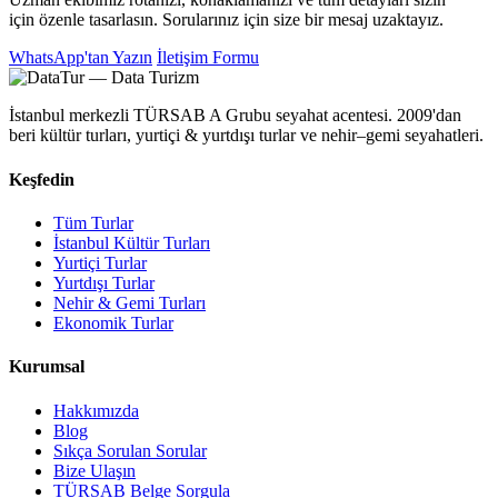
için özenle tasarlasın. Sorularınız için size bir mesaj uzaktayız.
WhatsApp'tan Yazın
İletişim Formu
İstanbul merkezli TÜRSAB A Grubu seyahat acentesi. 2009'dan
beri kültür turları, yurtiçi & yurtdışı turlar ve nehir–gemi seyahatleri.
Keşfedin
Tüm Turlar
İstanbul Kültür Turları
Yurtiçi Turlar
Yurtdışı Turlar
Nehir & Gemi Turları
Ekonomik Turlar
Kurumsal
Hakkımızda
Blog
Sıkça Sorulan Sorular
Bize Ulaşın
TÜRSAB Belge Sorgula