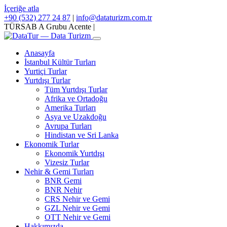
İçeriğe atla
+90 (532) 277 24 87
|
info@dataturizm.com.tr
TÜRSAB A Grubu Acente
|
Anasayfa
İstanbul Kültür Turları
Yurtiçi Turlar
Yurtdışı Turlar
Tüm Yurtdışı Turlar
Afrika ve Ortadoğu
Amerika Turları
Asya ve Uzakdoğu
Avrupa Turları
Hindistan ve Sri Lanka
Ekonomik Turlar
Ekonomik Yurtdışı
Vizesiz Turlar
Nehir & Gemi Turları
BNR Gemi
BNR Nehir
CRS Nehir ve Gemi
GZL Nehir ve Gemi
OTT Nehir ve Gemi
Hakkımızda