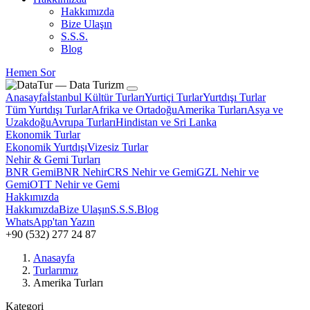
Hakkımızda
Bize Ulaşın
S.S.S.
Blog
Hemen Sor
Anasayfa
İstanbul Kültür Turları
Yurtiçi Turlar
Yurtdışı Turlar
Tüm Yurtdışı Turlar
Afrika ve Ortadoğu
Amerika Turları
Asya ve
Uzakdoğu
Avrupa Turları
Hindistan ve Sri Lanka
Ekonomik Turlar
Ekonomik Yurtdışı
Vizesiz Turlar
Nehir & Gemi Turları
BNR Gemi
BNR Nehir
CRS Nehir ve Gemi
GZL Nehir ve
Gemi
OTT Nehir ve Gemi
Hakkımızda
Hakkımızda
Bize Ulaşın
S.S.S.
Blog
WhatsApp'tan Yazın
+90 (532) 277 24 87
Anasayfa
Turlarımız
Amerika Turları
Kategori