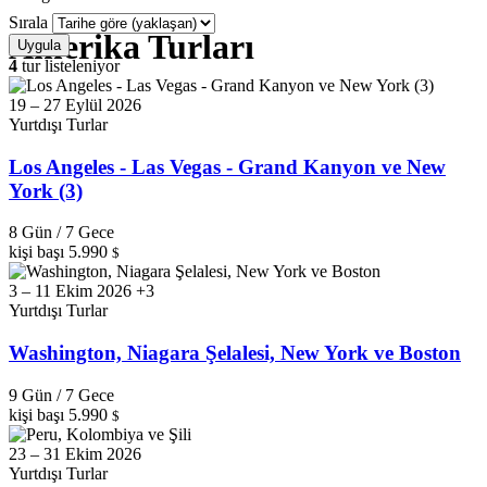
Sırala
Amerika Turları
Uygula
4
tur listeleniyor
19 – 27 Eylül 2026
Yurtdışı Turlar
Los Angeles - Las Vegas - Grand Kanyon ve New
York (3)
8 Gün / 7 Gece
kişi başı
5.990
$
3 – 11 Ekim 2026 +3
Yurtdışı Turlar
Washington, Niagara Şelalesi, New York ve Boston
9 Gün / 7 Gece
kişi başı
5.990
$
23 – 31 Ekim 2026
Yurtdışı Turlar