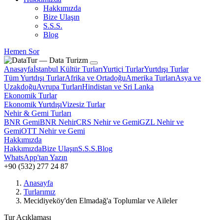
Hakkımızda
Bize Ulaşın
S.S.S.
Blog
Hemen Sor
Anasayfa
İstanbul Kültür Turları
Yurtiçi Turlar
Yurtdışı Turlar
Tüm Yurtdışı Turlar
Afrika ve Ortadoğu
Amerika Turları
Asya ve
Uzakdoğu
Avrupa Turları
Hindistan ve Sri Lanka
Ekonomik Turlar
Ekonomik Yurtdışı
Vizesiz Turlar
Nehir & Gemi Turları
BNR Gemi
BNR Nehir
CRS Nehir ve Gemi
GZL Nehir ve
Gemi
OTT Nehir ve Gemi
Hakkımızda
Hakkımızda
Bize Ulaşın
S.S.S.
Blog
WhatsApp'tan Yazın
+90 (532) 277 24 87
Anasayfa
Turlarımız
Mecidiyeköy'den Elmadağ'a Toplumlar ve Aileler
Tur Açıklaması