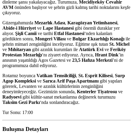
dinleme şansı yakalayacağız. Turumuza,
Mecidiyeköy Cevahir
AVM
önünden başlıyor ve şehrin gizli kalmış tarihi noktalarını keşfe
çıkıyoruz.
Güzergahımızda
Mezarlık Adası
,
Karagözyan Yetimhanesi
,
Abide-i Hürriyet
ve
Lape Hastanesi
gibi önemli duraklar yer
alıyor.
Şişli Camii
ve tarihi
Etfal Hastanesi
‘nden kalanları
gördükten sonra,
Mongeri Villası
ve
Bulgar Ekzarhlığı Konağı
ile
şehrin mimari zenginliğini inceliyoruz. Eğitime ışık tutan
St. Michel
ve
Mıhitaryan
gibi azınlık kurumları ile
Atatürk Evi
ve
Feriköy
Protestan Mezarlığı
‘nı ziyaret ediyoruz. Ayrıca,
Hrant Dink
’in
anısının yaşatıldığı Agos Gazetesi ve
23,5 Hafıza Merkezi
’ni de
programımıza dahil ediyoruz.
Rotamız boyunca
Vatikan Temsilciliği
,
St. Esprit Kilisesi
,
Surp
Agop Kompleksi
ve
Sarıca Arif Paşa Apartmanı
gibi yapıları
görerek, Levanten ve azınlık kültürlerinin zenginliğini
deneyimleyeceğiz. Gezimizin sonunda,
Kenterler Tiyatrosu
ve
Radyoevi
gibi kültür-sanat mekanlarına değinerek turumuzu
Taksim Gezi Parkı
‘nda sonlandıracağız.
Tur Sonu: 17:00
Buluşma Detayları