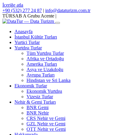
İçeriğe atla
+90 (532) 277 24 87
|
info@dataturizm.com.tr
TÜRSAB A Grubu Acente
|
Anasayfa
İstanbul Kültür Turları
Yurtiçi Turlar
Yurtdışı Turlar
Tüm Yurtdışı Turlar
Afrika ve Ortadoğu
Amerika Turları
Asya ve Uzakdoğu
Avrupa Turları
Hindistan ve Sri Lanka
Ekonomik Turlar
Ekonomik Yurtdışı
Vizesiz Turlar
Nehir & Gemi Turları
BNR Gemi
BNR Nehir
CRS Nehir ve Gemi
GZL Nehir ve Gemi
OTT Nehir ve Gemi
Hakkımızda