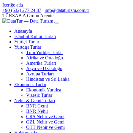
İçeriğe atla
+90 (532) 277 24 87
|
info@dataturizm.com.tr
TÜRSAB A Grubu Acente
|
Anasayfa
İstanbul Kültür Turları
Yurtiçi Turlar
Yurtdışı Turlar
Tüm Yurtdışı Turlar
Afrika ve Ortadoğu
Amerika Turları
Asya ve Uzakdoğu
Avrupa Turları
Hindistan ve Sri Lanka
Ekonomik Turlar
Ekonomik Yurtdışı
Vizesiz Turlar
Nehir & Gemi Turları
BNR Gemi
BNR Nehir
CRS Nehir ve Gemi
GZL Nehir ve Gemi
OTT Nehir ve Gemi
Hakkımızda