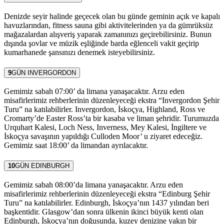
Denizde seyir halinde geçecek olan bu günde geminin açık ve kapalı
havuzlarından, fitness sauna gibi aktivitelerinden ya da gümrüksüz
mağazalardan alışveriş yaparak zamanınızı geçirebilirsiniz. Bunun
dışında şovlar ve müzik eşliğinde barda eğlenceli vakit geçirip
kumarhanede şansınızı denemek isteyebilirsiniz.
9
GÜN
INVERGORDON
Gemimiz sabah 07:00’ da limana yanaşacaktır. Arzu eden
misafirlerimiz rehberlerinin düzenleyeceği ekstra “Invergordon Şehir
Turu” na katılabilirler. Invergordon, İskoçya, Highland, Ross ve
Cromarty’de Easter Ross’ta bir kasaba ve liman şehridir. Turumuzda
Urquhart Kalesi, Loch Ness, Inverness, Mey Kalesi, İngiltere ve
İskoçya savaşının yapıldığı Culloden Moor’ u ziyaret edeceğiz.
Gemimiz saat 18:00’ da limandan ayrılacaktır.
10
GÜN
EDINBURGH
Gemimiz sabah 08:00’da limana yanaşacaktır. Arzu eden
misafirlerimiz rehberlerinin düzenleyeceği ekstra “Edinburg Şehir
Turu” na katılabilirler. Edinburgh, İskoçya’nın 1437 yılından beri
başkentidir. Glasgow’dan sonra ülkenin ikinci büyük kenti olan
Edinburgh, İskoçya’nın doğusunda, kuzey denizine yakın bir