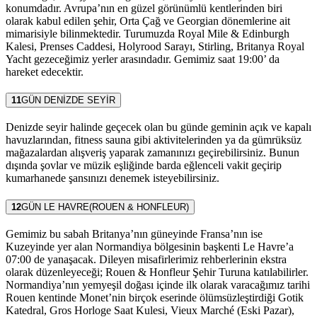
konumdadır. Avrupa’nın en güzel görünümlü kentlerinden biri
olarak kabul edilen şehir, Orta Çağ ve Georgian dönemlerine ait
mimarisiyle bilinmektedir. Turumuzda Royal Mile & Edinburgh
Kalesi, Prenses Caddesi, Holyrood Sarayı, Stirling, Britanya Royal
Yacht gezeceğimiz yerler arasındadır. Gemimiz saat 19:00’ da
hareket edecektir.
11
GÜN
DENİZDE SEYİR
Denizde seyir halinde geçecek olan bu günde geminin açık ve kapalı
havuzlarından, fitness sauna gibi aktivitelerinden ya da gümrüksüz
mağazalardan alışveriş yaparak zamanınızı geçirebilirsiniz. Bunun
dışında şovlar ve müzik eşliğinde barda eğlenceli vakit geçirip
kumarhanede şansınızı denemek isteyebilirsiniz.
12
GÜN
LE HAVRE(ROUEN & HONFLEUR)
Gemimiz bu sabah Britanya’nın güneyinde Fransa’nın ise
Kuzeyinde yer alan Normandiya bölgesinin başkenti Le Havre’a
07:00 de yanaşacak. Dileyen misafirlerimiz rehberlerinin ekstra
olarak düzenleyeceği; Rouen & Honfleur Şehir Turuna katılabilirler.
Normandiya’nın yemyeşil doğası içinde ilk olarak varacağımız tarihi
Rouen kentinde Monet’nin birçok eserinde ölümsüzleştirdiği Gotik
Katedral, Gros Horloge Saat Kulesi, Vieux Marché (Eski Pazar),