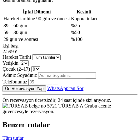
kesinti oranları uygulanır:
İptal Dönemi
Kesinti
Hareket tarihine 90 gün ve öncesi
Kapora tutarı
89 – 60 gün
%25
59 – 30 gün
%50
29 gün ve sonrası
%100
kişi başı
2.599
€
Hareket Tarihi
Yetişkin
Çocuk (2–17)
Adınız Soyadınız
Telefonunuz
WhatsApp'tan Sor
Ön Rezervasyon Yap
Ön rezervasyon ücretsizdir; 24 saat içinde sizi arıyoruz.
TÜRSAB A Grubu acente
güvencesiyle rezervasyon.
Benzer
rotalar
Tüm turlar