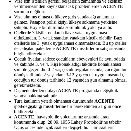
Vize için istenilen gerekli belgelerin zamanında ve eksiksiz
verilmemesinden kaynaklanacak problemlerden
ACENTE
sorumlu değildir.
Vize alınmış olması o ülkeye giriş yapılacağı anlamına
gelmez. Pasaport polisi kişiyi ülkeye sokmama yetkisine
sahiptir. Böyle bir durumda sorumluluk yolcuya aittir.
Otellerde 3 kişilik odalarda ilave yatak uygulaması
olduğundan, 3. yatak standart yataktan küçük olabilir. Bazı
otellerde ise 3. yatak uygulaması olmamaktadır. Bu tip oteller
ile çalışılan paketlerde
ACENTE
misafirlerini satış sırasında
bilgilendirecektir.
Çocuk fiyatları sadece çocukların ebeveynleri ile aynı odada
ve kabinde 3. ve 4. Kişi konakladığı takdirde konaklaması
şartı ile geçerlidir. 0-2 yaş çocuk uygulamasında, çocuğun tur
dönüş tarihinde 2 yaşından, 3-12 yaş çocuk uygulamasında,
çocuğun tur dönüş tarihinde 12 yaşından gün almamış olması
gerekmektedir.
Dış nedenlerden dolayı
ACENTE
programda değişiklik
yapma hakkına sahiptir.
Tura katılımın yeterli olmaması durumunda
ACENTE
iptal/değişikliği misafirlerine tur hareketinden 21 gün önce
bildirecektir.
ACENTE
, havayolu ile yolcularımız arasında aracı
konumunda olup, 28.09. 1955 Lahey Protokolü’ne tabidir.
Uçuş öncesinde uçak saatleri değişebilir. Tüm saatlerin