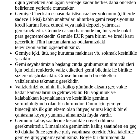
öğün yemekten son öğün yemeğe kadar herkes daha önceden
belirlenen yerlerde oturacaktır.
Gemiye Check-in esnasında istisnasız her yolcunun (çiftlerde
sadece 1 kişi) kabin anahtarları alınırken gemi resepsiyonuna
kredi kartını ibraz etmesi veya nakit depozit yatırması
gerekmektedir. Gemide casino haricinde hiç bir yerde nakit
para geçmemektedir. Gemide EUR para birimi ve kredi kartı
geçerlidir. Tüm harcamalarınızı odalarınızdaki
televizyonlardan öğrenebilirsiniz.
Gemiye içki, ütü, saç kurutma makinası vb. sokmak kesinlikle
yasaktır.
Gemi seyahatimizin başlangıcında grubumuzun tüm valizleri
için belirli renklerde valiz etiketleri gemi biletiniz ile birlikte
sizlere ulaştırılacaktır. Cruise limanında bu etiketleri
valizlerinize takmanız gereklidir.
Valizlerinizi geminin ilk kalkış gününde akşam geç vakte
kadar kamaralarınıza gelmeyebilir. Bu yoğunluk ve
kalabalıktan kaynaklanan ve kesinlikle geminin
sorumluluğunda olan bir durumdur. Onun için gemiye
bineceğiniz ilk gün elzem olan ihtiyaçlarınızı küçük bir el
çantasına koyup yanınıza almanızda fayda vardır.
Geminin kalkış saatlerine kesinlikle riayet edilmesi
gerekmektedir. Limanlarda gemimizin kalkış saatinden en geç
60 dakika önce gemiye giriş yapılması gerekir. Aksi takdirde
gemiye giriş yapamayabilirsiniz. Böyle bir durumdan da