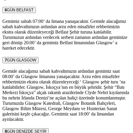
6
GÜN
BELFAST
Gemimiz sabah 07:00’ da limana yanaşacaktır. Gemide alacağımız
sabah kahvaltımızın ardından arzu eden misafirler rehberimizin
ekstra olarak düzenleyeceği Belfast Şehir turuna katılabilir.
Turumuzun ardından verilecek serbest zamanın ardından gemimize
geri dönüp 20:00’ da gemimiz Belfast limanından Glasgow’ a
hareket edecektir.
7
GÜN
GLASGOW
Gemide alacağımız sabah kahvaltımızın ardından gemimiz saat
08:00’ da Glasgow limanına yanaşacaktır. Arzu eden misafirler
rehberimizin ekstra olarak düzenleyeceği ‘ Glasgow şehir turu ’na
katılabilirler. Glasgow, İskoçya’nın en büyük şehridir. Şehir “Batı
Merkezi İskoçya” alçak rakımlı arazilerinde Clyde Nehri kıyılarında
bu nehrin İrlanda Denizi’ne açılan haliçi üzerinde konumlanmıştır.
Turumuzda Glasgow Katedrali, Glasgow Botanik Bahçeleri,
Glasgow Bilim Müzesi, George Meydanı ve Hunterian Sanat
galerisini keşfe çıkacağız. Gemimiz saat 18:00’ da limandan
ayrılacaktır.
8
GÜN
DENİZDE SEYİR