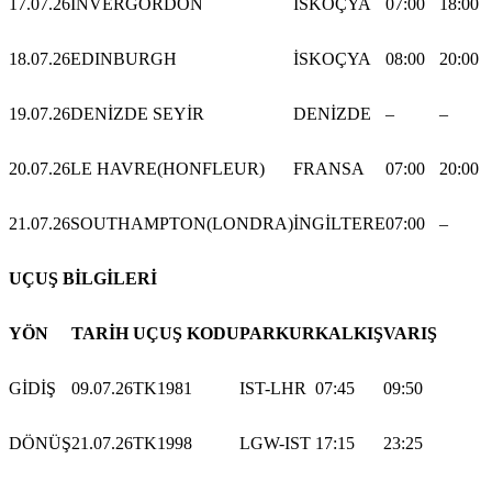
17.07.26
INVERGORDON
İSKOÇYA
07:00
18:00
18.07.26
EDINBURGH
İSKOÇYA
08:00
20:00
19.07.26
DENİZDE SEYİR
DENİZDE
–
–
20.07.26
LE HAVRE(HONFLEUR)
FRANSA
07:00
20:00
21.07.26
SOUTHAMPTON(LONDRA)
İNGİLTERE
07:00
–
UÇUŞ BİLGİLERİ
YÖN
TARİH
UÇUŞ KODU
PARKUR
KALKIŞ
VARIŞ
GİDİŞ
09.07.26
TK1981
IST-LHR
07:45
09:50
DÖNÜŞ
21.07.26
TK1998
LGW-IST
17:15
23:25