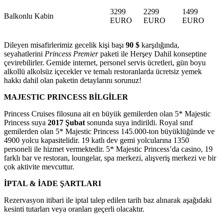
3299
2299
1499
Balkonlu Kabin
EURO
EURO
EURO
Dileyen misafirlerimiz gecelik kişi başı
90 $
karşılığında,
seyahatlerini
Princess Premier
paketi ile Herşey Dahil konseptine
çevirebilirler. Gemide internet, personel servis ücretleri, gün boyu
alkollü alkolsüz içecekler ve temalı restoranlarda ücretsiz yemek
hakkı dahil olan paketin detaylarını sorunuz!
MAJESTIC PRINCESS BİLGİLER
Princess Cruises filosuna ait en büyük gemilerden olan 5* Majestic
Princess suya
2017 Şubat
sonunda suya indirildi. Royal sınıf
gemilerden olan 5* Majestic Princess 145.000-ton büyüklüğünde ve
4900 yolcu kapasitelidir. 19 katlı dev gemi yolcularına 1350
personeli ile hizmet vermektedir. 5* Majestic Princess’da casino, 19
farklı bar ve restoran, loungelar, spa merkezi, alışveriş merkezi ve bir
çok aktivite mevcuttur.
İPTAL & İADE ŞARTLARI
Rezervasyon itibari ile iptal talep edilen tarih baz alınarak aşağıdaki
kesinti tutarları veya oranları geçerli olacaktır.