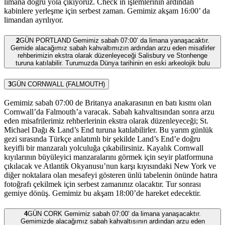
limana doğru yola çıkıyoruz. Check in işlemlerinin ardından
kabinlere yerleşme için serbest zaman. Gemimiz akşam 16:00’ da
limandan ayrılıyor.
2
GÜN
PORTLAND Gemimiz sabah 07:00’ da limana yanaşacaktır.
Gemide alacağımız sabah kahvaltımızın ardından arzu eden misafirler
rehberimizin ekstra olarak düzenleyeceği Salisbury ve Stonhenge
turuna katılabilir. Turumuzda Dünya tarihinin en eski arkeolojik bulu
3
GÜN
CORNWALL (FALMOUTH)
Gemimiz sabah 07:00 de Britanya anakarasının en batı kısmı olan
Cornwall’da Falmouth’a varacak. Sabah kahvaltısından sonra arzu
eden misafrilerimiz rehberlerinin ekstra olarak düzenleyeceği; St.
Michael Dağı & Land’s End turuna katılabilirler. Bu yarım günlük
gezi sırasında Türkçe anlatımlı bir şekilde Land’s End’e doğru
keyifli bir manzaralı yolculuğa çıkabilirsiniz. Kayalık Cornwall
kıyılarının büyüleyici manzaralarını görmek için seyir platformuna
çıkılacak ve Atlantik Okyanusu’nun karşı kıyısındaki New York ve
diğer noktalara olan mesafeyi gösteren ünlü tabelenin önünde hatıra
fotoğrafı çekilmek için serbest zamanınız olacaktır. Tur sonrası
gemiye dönüş. Gemimiz bu akşam 18:00’de hareket edecektir.
4
GÜN
CORK Gemimiz sabah 07:00’ da limana yanaşacaktır.
Gemimizde alacağımız sabah kahvaltısının ardından arzu eden