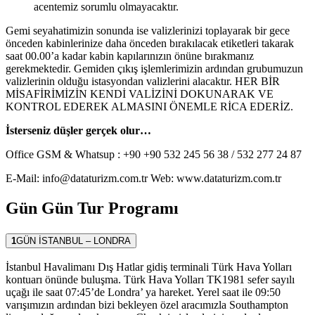
acentemiz sorumlu olmayacaktır.
Gemi seyahatimizin sonunda ise valizlerinizi toplayarak bir gece
önceden kabinlerinize daha önceden bırakılacak etiketleri takarak
saat 00.00’a kadar kabin kapılarınızın önüne bırakmanız
gerekmektedir. Gemiden çıkış işlemlerimizin ardından grubumuzun
valizlerinin olduğu istasyondan valizlerini alacaktır. HER BİR
MİSAFİRİMİZİN KENDİ VALİZİNİ DOKUNARAK VE
KONTROL EDEREK ALMASINI ÖNEMLE RİCA EDERİZ.
İsterseniz düşler gerçek olur…
Office GSM & Whatsup : +90 +90 532 245 56 38 / 532 277 24 87
E-Mail:
info@dataturizm.com.tr
Web: www.dataturizm.com.tr
Gün Gün Tur Programı
1
GÜN
İSTANBUL – LONDRA
İstanbul Havalimanı Dış Hatlar gidiş terminali Türk Hava Yolları
kontuarı önünde buluşma. Türk Hava Yolları TK1981 sefer sayılı
uçağı ile saat 07:45’de Londra’ ya hareket. Yerel saat ile 09:50
varışımızın ardından bizi bekleyen özel aracımızla Southampton