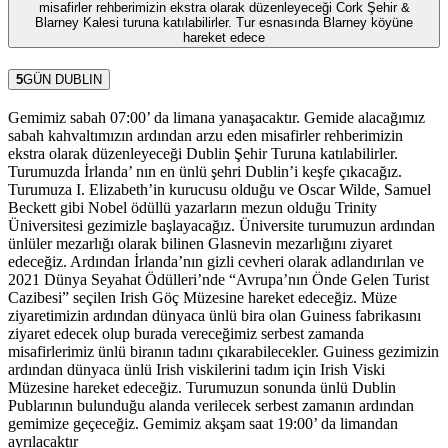
misafirler rehberimizin ekstra olarak düzenleyeceği Cork Şehir &
Blarney Kalesi turuna katılabilirler. Tur esnasında Blarney köyüne
hareket edece
5
GÜN
DUBLIN
Gemimiz sabah 07:00’ da limana yanaşacaktır. Gemide alacağımız
sabah kahvaltımızın ardından arzu eden misafirler rehberimizin
ekstra olarak düzenleyeceği Dublin Şehir Turuna katılabilirler.
Turumuzda İrlanda’ nın en ünlü şehri Dublin’i keşfe çıkacağız.
Turumuza I. Elizabeth’in kurucusu olduğu ve Oscar Wilde, Samuel
Beckett gibi Nobel ödüllü yazarların mezun olduğu Trinity
Üniversitesi gezimizle başlayacağız. Üniversite turumuzun ardından
ünlüler mezarlığı olarak bilinen Glasnevin mezarlığını ziyaret
edeceğiz. Ardından İrlanda’nın gizli cevheri olarak adlandırılan ve
2021 Dünya Seyahat Ödülleri’nde “Avrupa’nın Önde Gelen Turist
Cazibesi” seçilen Irish Göç Müzesine hareket edeceğiz. Müze
ziyaretimizin ardından dünyaca ünlü bira olan Guiness fabrikasını
ziyaret edecek olup burada vereceğimiz serbest zamanda
misafirlerimiz ünlü biranın tadını çıkarabilecekler. Guiness gezimizin
ardından dünyaca ünlü Irish viskilerini tadım için Irish Viski
Müzesine hareket edeceğiz. Turumuzun sonunda ünlü Dublin
Publarının bulunduğu alanda verilecek serbest zamanın ardından
gemimize geçeceğiz. Gemimiz akşam saat 19:00’ da limandan
ayrılacaktır