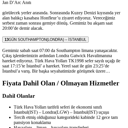
Jan D’Arc Anıtı
görülecek yerler arasında. Sonrasında Kuzey Denizi kıyısında yer
alan balıkçı kasabası Honfleur’u ziyaret ediyoruz. Vereceğimiz
serbest zaman sonrası gemiye dönüş. Gemimiz bu akşam saat
20:00’de demir alacak.
13
GÜN
SOUTHAMPTON(LONDRA) – İSTANBUL
Gemimiz sabah saat 07:00 da Southampton limana yanaşacaktır.
Çıkış işlemlerimizin ardından Londra Gatwick Havalimanına
hareket ediyoruz. Türk Hava Yolları TK1998 sefer sayılı uçağı ile
saat 17:15’te İstanbul’ a hareket. Yerel saat ile gün 23:25’de
İstanbul’a varış. Bir başka seyahatimizde görüşmek üzere…
Fiyata Dahil Olan / Olmayan Hizmetler
Dahil Olanlar
Türk Hava Yolları tarifeli seferi ile ekonomi sınıfı
İstanbul(IST) – Londra(LGW) – İstanbul(IST) uçuşu
Tercih etmiş olduğunuz kategorideki kabinde 12 gece tam
pansiyon konaklama
Havaalanı – liman – havaalanı transferleri.