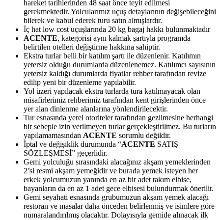
hareket tarihlerinden 48 saat önce teyit edilmesi
gerekmektedir. Yolcularımız uçuş detaylarının değişebileceğini
bilerek ve kabul ederek turu satın almışlardır.
İç hat low cost uçuşlarında 20 kg bagaj hakkı bulunmaktadır
ACENTE
, kategorisi aynı kalmak şartıyla programda
belirtilen otelleri değiştirme hakkına sahiptir.
Ekstra turlar belli bir katılım şartı ile düzenlenir. Katılımın
yetersiz olduğu durumlarda düzenlenemez. Katılımcı sayısının
yetersiz kaldığı durumlarda fiyatlar rehber tarafından revize
edilip yeni bir düzenleme yapılabilir.
Yol üzeri yapılacak ekstra turlarda tura katılmayacak olan
misafirlerimiz rehberimiz tarafından kent girişlerinden önce
yer alan dinlenme alanlarına yönlendirilecektir.
Tur esnasında yerel otoriteler tarafından gezilmesine herhangi
bir sebeple izin verilmeyen turlar gerçekleştirilmez. Bu turların
yapılamamasından
ACENTE
sorumlu değildir.
İptal ve değişiklik durumunda “
ACENTE
SATIŞ
SÖZLEŞMESİ” geçerlidir.
Gemi yolculuğu sırasındaki alacağınız akşam yemeklerinden
2’si resmi akşam yemeğidir ve burada yemek isteyen her
erkek yolcumuzun yanında en az bir adet takım elbise,
bayanların da en az 1 adet gece elbisesi bulundurmak önerilir.
Gemi seyahati esnasında grubumuzun akşam yemek alacağı
restoran ve masalar daha önceden belirlenmiş ve isimlere göre
numaralandırılmış olacaktır. Dolayısıyla gemide alınacak ilk