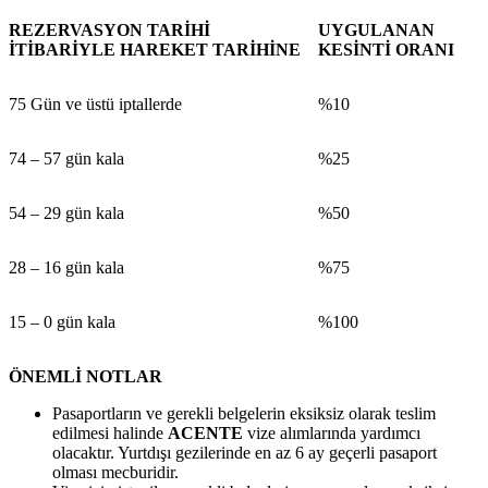
REZERVASYON TARİHİ
UYGULANAN
İTİBARİYLE HAREKET TARİHİNE
KESİNTİ ORANI
75 Gün ve üstü iptallerde
%10
74 – 57 gün kala
%25
54 – 29 gün kala
%50
28 – 16 gün kala
%75
15 – 0 gün kala
%100
ÖNEMLİ NOTLAR
Pasaportların ve gerekli belgelerin eksiksiz olarak teslim
edilmesi halinde
ACENTE
vize alımlarında yardımcı
olacaktır. Yurtdışı gezilerinde en az 6 ay geçerli pasaport
olması mecburidir.