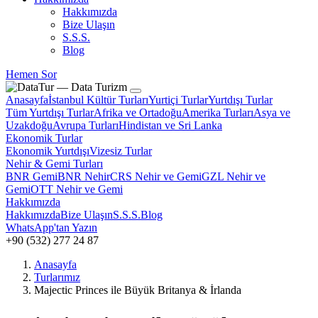
Hakkımızda
Bize Ulaşın
S.S.S.
Blog
Hemen Sor
Anasayfa
İstanbul Kültür Turları
Yurtiçi Turlar
Yurtdışı Turlar
Tüm Yurtdışı Turlar
Afrika ve Ortadoğu
Amerika Turları
Asya ve
Uzakdoğu
Avrupa Turları
Hindistan ve Sri Lanka
Ekonomik Turlar
Ekonomik Yurtdışı
Vizesiz Turlar
Nehir & Gemi Turları
BNR Gemi
BNR Nehir
CRS Nehir ve Gemi
GZL Nehir ve
Gemi
OTT Nehir ve Gemi
Hakkımızda
Hakkımızda
Bize Ulaşın
S.S.S.
Blog
WhatsApp'tan Yazın
+90 (532) 277 24 87
Anasayfa
Turlarımız
Majectic Princes ile Büyük Britanya & İrlanda