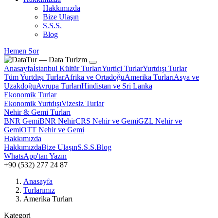
Hakkımızda
Bize Ulaşın
S.S.S.
Blog
Hemen Sor
Anasayfa
İstanbul Kültür Turları
Yurtiçi Turlar
Yurtdışı Turlar
Tüm Yurtdışı Turlar
Afrika ve Ortadoğu
Amerika Turları
Asya ve
Uzakdoğu
Avrupa Turları
Hindistan ve Sri Lanka
Ekonomik Turlar
Ekonomik Yurtdışı
Vizesiz Turlar
Nehir & Gemi Turları
BNR Gemi
BNR Nehir
CRS Nehir ve Gemi
GZL Nehir ve
Gemi
OTT Nehir ve Gemi
Hakkımızda
Hakkımızda
Bize Ulaşın
S.S.S.
Blog
WhatsApp'tan Yazın
+90 (532) 277 24 87
Anasayfa
Turlarımız
Amerika Turları
Kategori