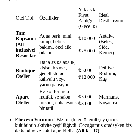
Yaklaşık
Fiyat
İdeal
Otel Tipi
Özellikler
Aralığı
Destinasyon
(Gecelik)
Tam
Aqua park, mini
Antalya
₺10.000
Kapsamlı
kulüp, bebek
(Belek,
(All-
–
bakımı, özel aile
Side,
inclusive)
₺25.000+
odaları
Kemer)
Resortlar
Daha az kalabalık,
kişisel hizmet,
Fethiye,
₺5.000 –
Boutique
genellikle oda
Bodrum,
Oteller
₺12.000
kahvaltı veya
Kaş
yarım pansiyon
Ev konforunda
₺3.000 –
Apart
mutfak ve salon
Marmaris,
Oteller
imkanı, daha esnek
Kuşadası
₺8.000
bir tatil
Ebeveyn Yorumu:
“Bizim için en önemli şey çocuk
kulübünün aktivite çeşitliliğiydi. Çocuğumuz oradayken biz
de kendimize vakit ayırabildik.
(Ali K., 37)
“