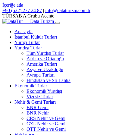
İçeriğe atla
+90 (532) 277 24 87
|
info@dataturizm.com.tr
TÜRSAB A Grubu Acente
|
Anasayfa
İstanbul Kültür Turları
Yurtiçi Turlar
Yurtdışı Turlar
Tüm Yurtdışı Turlar
Afrika ve Ortadoğu
Amerika Turları
Asya ve Uzakdoğu
Avrupa Turları
Hindistan ve Sri Lanka
Ekonomik Turlar
Ekonomik Yurtdışı
Vizesiz Turlar
Nehir & Gemi Turları
BNR Gemi
BNR Nehir
CRS Nehir ve Gemi
GZL Nehir ve Gemi
OTT Nehir ve Gemi
Hakkımızda