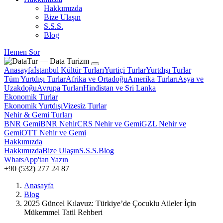
Hakkımızda
Bize Ulaşın
S.S.S.
Blog
Hemen Sor
Anasayfa
İstanbul Kültür Turları
Yurtiçi Turlar
Yurtdışı Turlar
Tüm Yurtdışı Turlar
Afrika ve Ortadoğu
Amerika Turları
Asya ve
Uzakdoğu
Avrupa Turları
Hindistan ve Sri Lanka
Ekonomik Turlar
Ekonomik Yurtdışı
Vizesiz Turlar
Nehir & Gemi Turları
BNR Gemi
BNR Nehir
CRS Nehir ve Gemi
GZL Nehir ve
Gemi
OTT Nehir ve Gemi
Hakkımızda
Hakkımızda
Bize Ulaşın
S.S.S.
Blog
WhatsApp'tan Yazın
+90 (532) 277 24 87
Anasayfa
Blog
2025 Güncel Kılavuz: Türkiye’de Çocuklu Aileler İçin
Mükemmel Tatil Rehberi