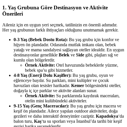
1. Yaş Grubuna Göre Destinasyon ve Aktivite
Önerileri
Aileniz için en uygun yeri seçmek, tatilinizin en önemli adımıdır.
Her yaş grubunun farklı ihtiyaçları olduğunu unutmamak gerekir.
0-3 Yaş (Bebek Dostu Rota):
Bu yaş grubu için konfor ve
hijyen ön plandadır. Odasında mutfak imkanı olan, bebek
yatağı ve mama sandalyesi sağlayan oteller idealdir. En uygun
destinasyonlar genellikle
Belek
ve
Side
gibi, plajları sığ ve
kumlu olan bölgelerdir.
Örnek Aktivite:
Otel havuzunda bebeklerle yüzme,
bebek spa’sı gibi hizmetler.
4-8 Yaş (Enerji Dolu Kaşifler):
Bu yaş grubu, oyun ve
eğlenceye bayılır. Su parkları, mini kulüpler ve çocuk
havuzları olan tesisler harikadır.
Kemer
bölgesindeki oteller,
doğayla iç içe parklar ve aktivite alanları sunar.
Örnek Aktivite:
Su parklarında kaydırak maceraları,
otelin mini kulübündeki aktiviteler.
9-15 Yaş (Genç Maceracılar):
Bu yaş grubu için macera ve
keşif ön plandadır. Ailece yapılan outdoor aktiviteler, doğa
gezileri ve daha interaktif deneyimler caziptir.
Kapadokya
‘da
balon turu,
Kaş
‘ta su sporları veya İstanbul’da tarihi bir keşif
gezisi harika seçeneklerdir.