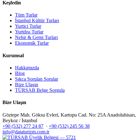
Keşfedin
Tüm Turlar
İstanbul Kültür Turları
Yurtiçi Turlar
Yurtdışı Turlar
Nehir & Gemi Turları
Ekonomik Turlar
Kurumsal
Hakkımızda
Blog
Sıkça Sorulan Sorular
Bize Ulaşın
TÜRSAB Belge Sorgula
Bize Ulaşın
Göztepe Mah. Göksu Evleri, Kartopu Cad. No: 25A Anadoluhisarı,
Beykoz / İstanbul
+90 (532) 277 24 87
·
+90 (532) 245 56 38
info@dataturizm.com.tr