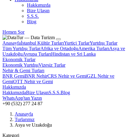
Hakkımızda
Bize Ulaşın
S.S.S.
Blog
Hemen Sor
Anasayfa
İstanbul Kültür Turları
Yurtiçi Turlar
Yurtdışı Turlar
Tüm Yurtdışı Turlar
Afrika ve Ortadoğu
Amerika Turları
Asya ve
Uzakdoğu
Avrupa Turları
Hindistan ve Sri Lanka
Ekonomik Turlar
Ekonomik Yurtdışı
Vizesiz Turlar
Nehir & Gemi Turları
BNR Gemi
BNR Nehir
CRS Nehir ve Gemi
GZL Nehir ve
Gemi
OTT Nehir ve Gemi
Hakkımızda
Hakkımızda
Bize Ulaşın
S.S.S.
Blog
WhatsApp'tan Yazın
+90 (532) 277 24 87
Anasayfa
Turlarımız
Asya ve Uzakdoğu
Kategori