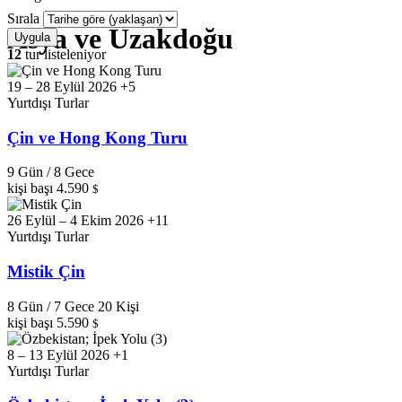
Sırala
Asya ve Uzakdoğu
Uygula
12
tur listeleniyor
19 – 28 Eylül 2026 +5
Yurtdışı Turlar
Çin ve Hong Kong Turu
9 Gün / 8 Gece
kişi başı
4.590
$
26 Eylül – 4 Ekim 2026 +11
Yurtdışı Turlar
Mistik Çin
8 Gün / 7 Gece
20 Kişi
kişi başı
5.590
$
8 – 13 Eylül 2026 +1
Yurtdışı Turlar