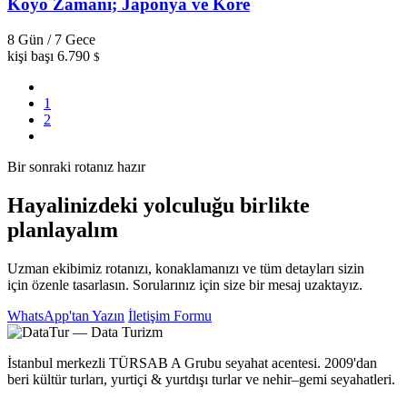
Koyo Zamanı; Japonya ve Kore
8 Gün / 7 Gece
kişi başı
6.790
$
1
2
Bir sonraki rotanız hazır
Hayalinizdeki yolculuğu birlikte
planlayalım
Uzman ekibimiz rotanızı, konaklamanızı ve tüm detayları sizin
için özenle tasarlasın. Sorularınız için size bir mesaj uzaktayız.
WhatsApp'tan Yazın
İletişim Formu
İstanbul merkezli TÜRSAB A Grubu seyahat acentesi. 2009'dan
beri kültür turları, yurtiçi & yurtdışı turlar ve nehir–gemi seyahatleri.