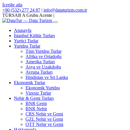
İçeriğe atla
+90 (532) 277 24 87
|
info@dataturizm.com.tr
TÜRSAB A Grubu Acente
|
Anasayfa
İstanbul Kültür Turları
Yurtiçi Turlar
Yurtdışı Turlar
Tüm Yurtdışı Turlar
Afrika ve Ortadoğu
Amerika Turları
Asya ve Uzakdoğu
Avrupa Turları
Hindistan ve Sri Lanka
Ekonomik Turlar
Ekonomik Yurtdışı
Vizesiz Turlar
Nehir & Gemi Turları
BNR Gemi
BNR Nehir
CRS Nehir ve Gemi
GZL Nehir ve Gemi
OTT Nehir ve Gemi
Hakkımızda