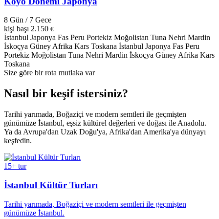
Koyo Dönemi Japonya
8 Gün / 7 Gece
kişi başı
2.150
€
İstanbul
Japonya
Fas
Peru
Portekiz
Moğolistan
Tuna Nehri
Mardin
İskoçya
Güney Afrika
Kars
Toskana
İstanbul
Japonya
Fas
Peru
Portekiz
Moğolistan
Tuna Nehri
Mardin
İskoçya
Güney Afrika
Kars
Toskana
Size göre bir rota mutlaka var
Nasıl bir
keşif
istersiniz?
Tarihi yarımada, Boğaziçi ve modern semtleri ile geçmişten
günümüze İstanbul, eşsiz kültürel değerleri ve doğası ile Anadolu.
Ya da Avrupa'dan Uzak Doğu'ya, Afrika'dan Amerika'ya dünyayı
keşfedin.
15+ tur
İstanbul Kültür Turları
Tarihi yarımada, Boğaziçi ve modern semtleri ile geçmişten
günümüze İstanbul.