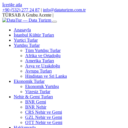
İçeriğe atla
+90 (532) 277 24 87
|
info@dataturizm.com.tr
TÜRSAB A Grubu Acente
|
Anasayfa
İstanbul Kültür Turları
Yurtiçi Turlar
Yurtdışı Turlar
Tüm Yurtdışı Turlar
Afrika ve Ortadoğu
Amerika Turları
Asya ve Uzakdoğu
Avrupa Turları
Hindistan ve Sri Lanka
Ekonomik Turlar
Ekonomik Yurtdışı
Vizesiz Turlar
Nehir & Gemi Turları
BNR Gemi
BNR Nehir
CRS Nehir ve Gemi
GZL Nehir ve Gemi
OTT Nehir ve Gemi
Hakkımızda