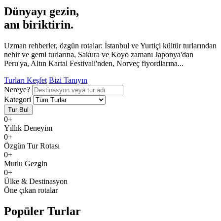
Dünyayı gezin,
anı
biriktirin.
Uzman rehberler, özgün rotalar: İstanbul ve Yurtiçi kültür turlarından
nehir ve gemi turlarına, Sakura ve Koyo zamanı Japonya'dan
Peru'ya, Altın Kartal Festivali'nden, Norveç fiyordlarına...
Turları Keşfet
Bizi Tanıyın
Nereye?
Kategori
Tur Bul
0
+
Yıllık Deneyim
0
+
Özgün Tur Rotası
0
+
Mutlu Gezgin
0
+
Ülke & Destinasyon
Öne çıkan rotalar
Popüler
Turlar