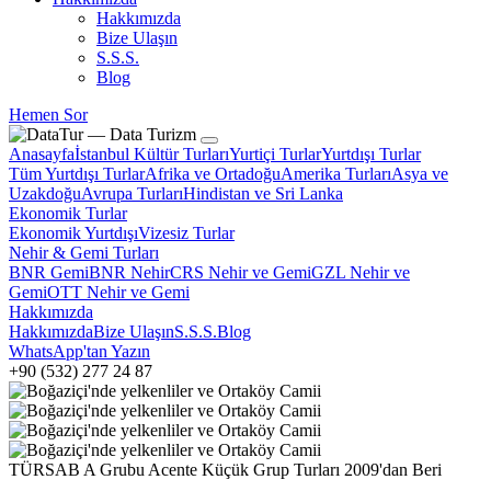
Hakkımızda
Bize Ulaşın
S.S.S.
Blog
Hemen Sor
Anasayfa
İstanbul Kültür Turları
Yurtiçi Turlar
Yurtdışı Turlar
Tüm Yurtdışı Turlar
Afrika ve Ortadoğu
Amerika Turları
Asya ve
Uzakdoğu
Avrupa Turları
Hindistan ve Sri Lanka
Ekonomik Turlar
Ekonomik Yurtdışı
Vizesiz Turlar
Nehir & Gemi Turları
BNR Gemi
BNR Nehir
CRS Nehir ve Gemi
GZL Nehir ve
Gemi
OTT Nehir ve Gemi
Hakkımızda
Hakkımızda
Bize Ulaşın
S.S.S.
Blog
WhatsApp'tan Yazın
+90 (532) 277 24 87
TÜRSAB A Grubu Acente
Küçük Grup Turları
2009'dan Beri