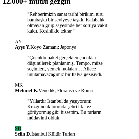
12.000+ mutlu
gezgin
"Rehberimizin sanat tarihi birikimi turu
bambaşka bir seviyeye taşıdı. Kalabalık
olmayan grup sayesinde her soruya vakit
kaldı. Kesinlikle tekrar."
AY
Ayşe Y.
Koyo Zamanı: Japonya
"Çocuklu paket gerçekten çocuklar
düşünülerek planlanmış. Tempo, müze
seçimleri, yemek molaları… Ailece
unutamayacağımız bir İtalya gezisiydi."
MK
Mehmet K.
Venedik, Floransa ve Roma
"Yıllardır İstanbul'da yaşıyorum;
Kuzguncuk turunda şehri ilk kez
görüyormuş gibi hissettim. Bu turların
müdavimi olduk."
SD
Selin D.
İstanbul Kültür Turları